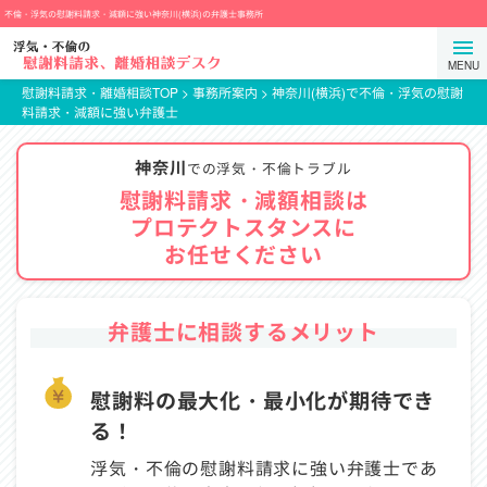
コ
不倫・浮気の慰謝料請求・減額に強い神奈川(横浜)の弁護士事務所
ン
弁
メ
テ
護
ニ
ン
士
慰謝料請求・離婚相談TOP
>
事務所案内
>
神奈川(横浜)で不倫・浮気の慰謝
ュ
料請求・減額に強い弁護士
ツ
法
ー
ま
人
を
神奈川
で
プ
での浮気・不倫トラブル
開
ス
ロ
慰謝料請求・減額相談は
閉
キ
テ
プロテクトスタンスに
す
ッ
ク
お任せください
る
プ
ト
ス
タ
弁護士に相談するメリット
ン
ス
慰謝料の最大化・最小化が期待でき
る！
浮気・不倫の慰謝料請求に強い弁護士であ