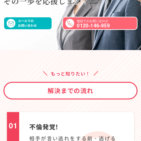
その一歩を応援します！
メールでの
0120-146-959
お問い合わせ
もっと知りたい！
解決までの流れ
01
不倫発覚!
相手が言い逃れをする前・逃げる