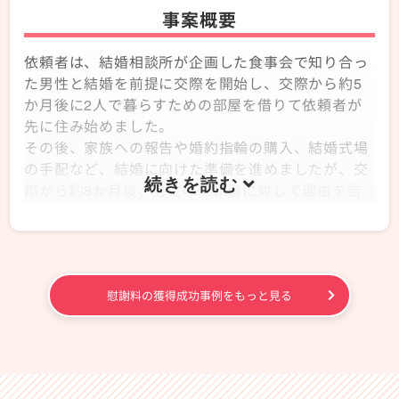
る
ことをおすすめします。
例
事案概要
応
少しでも高額な慰謝料を獲得するために相手と交渉
(一
じ
してくれるだけでなく、調停や訴訟になった場合
方
依頼者は、結婚相談所が企画した食事会で知り合っ
さ
に、必要な手続きを任せることができます。
的
た男性と結婚を前提に交際を開始し、交際から約5
せ
また、
配偶者との離婚を希望していれば、有利な条
な
か月後に2人で暮らすための部屋を借りて依頼者が
る)
件で離婚できるよう併せて交渉してもらうことも可
婚
先に住み始めました。
能
です。
約
その後、家族への報告や婚約指輪の購入、結婚式場
弁護士法人プロテクトスタンスは、浮気・不倫の慰
破
の手配など、結婚に向けた準備を進めましたが、交
謝料請求はもちろん、離婚問題の実績も豊富な弁護
棄
際から約8か月後、男性は依頼者に対して理由を告
士が在籍しています。
に
げずに婚約破棄したい旨を伝えてきました。
平日は21時まで、土日祝日も19時まで休まずご相談
対
深く傷ついた依頼者は、慰謝料を請求するため、弁
をお受けしておりますので、お気軽にご連絡くださ
し、
護士法人プロテクトスタンス福岡事務所に依頼され
い。
慰
ました。
謝
慰謝料の獲得成功事例をもっと見る
料
解決までの流れ・弁護士の対応
250
万
男性は弁護士を通じ、結婚への期待を持たせたこ
円
と、自分から婚約解消を言い出したことを認めたも