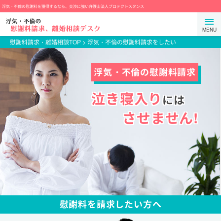
コ
浮気・不倫の慰謝料を獲得するなら、交渉に強い弁護士法人プロテクトスタンス
ン
弁
メ
テ
護
ニ
ン
士
慰謝料請求・離婚相談TOP
>
浮気・不倫の慰謝料請求をしたい
ュ
ツ
法
ー
ま
人
浮気・不倫の慰謝料請求
を
で
プ
開
ス
ロ
泣き寝入り
には
閉
キ
テ
す
ッ
ク
させません!
る
プ
ト
ス
タ
ン
ス
慰謝料を請求したい方へ