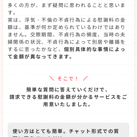
料を獲得するため、ご依頼者に代わり粘り強く交渉
多くの方が、まず疑問に思われることと思いま
いたします。
す。
弁護士への初回相談は60分まで無料で、土日祝日も
実は、浮気・不倫の不貞行為による慰謝料の金
休まず受け付けております。ぜひお気軽にご相談く
額は、基準が何か定められているわけではあり
ださい。
ません。交際期間、不貞行為の頻度、当時の夫
婦関係の状況、不貞行為によって別居や離婚を
するに至ったかなど、
個別具体的な事情によっ
て金額が異なってきます。
そこで！
簡単な質問に答えていくだけで、
請求できる慰謝料の金額が分かるサービスをご
用意いたしました。
使い方はとても簡単。チャット形式での質