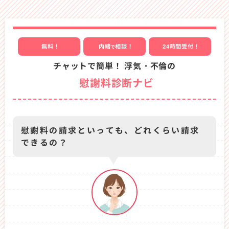
の
のの、それは合意に基づいていたとし、慰謝料200
獲
万円の支払いを提案しました。
得
本件を担当した福岡事務所の弁護士は提案に対し、
に
依頼者は精神的苦痛を受けただけでなく、2人で住
無料！
内緒
相談！
24時間受付！
で
成
む部屋を借りるための初期費用や家賃、婚約破棄に
功)
チャットで簡単！ 浮気・不倫の
より部屋を退去したため、その引っ越し費用など、
慰謝料診断ナビ
多額の費用を負担したと反論しました。
男性側が提案した200万円の慰謝料では負担分の補
填もできないと主張し、一方的な婚約破棄に対して
粘り強く交渉したところ、250万円まで引き上げる
慰謝料の請求といっても、どれくらい請求
ことに成功しました。
できるの？
慰謝料を請求した相手が弁護士に依頼すると、対等
に議論するのは困難
です。
低額な慰謝料を提示されてしまうと、実際に自分が
負担した費用すら回収できない可能性もある
ので、
慰謝料請求や男女間トラブルに詳しい弁護士に依頼
することをおすすめします。
弁護士法人プロテクトスタンスでは、最大限の慰謝