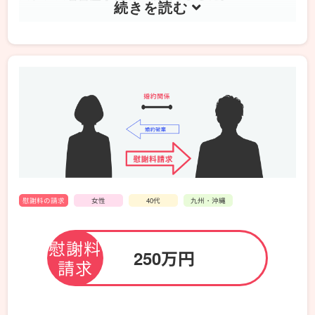
慰
謝
解決までの流れ・弁護士の対応
料
350
本件を担当した弁護士が夫と交渉したところ、慰謝
プ
万
料の支払意思は示されたものの、依頼者が希望する
ロ
円
金額を大きく下回るものでした。
テ
を
話し合いの場を調停に移し、粘り強く交渉を続けた
ク
獲
結果、夫が350万円を支払う内容で合意。
ト
得。
また、離婚を成立させたうえで、別居期間中の婚姻
ス
婚
費用として月4万円を依頼者に支払う内容で合意す
タ
姻
ることにも成功しました。
ン
費
慰謝料の請求
女性
40代
九州・沖縄
配偶者やその浮気・不倫相手に対して、自分自身で
ス
用
慰謝料を請求することは可能です。
が
の
ただし、
当事者同士だと感情的になってしまい、話
解
慰謝料
支
250万円
し合いがまとまらない可能性があり、相手が弁護士
決
払
請求
に依頼した場合は、不利な内容で交渉が進んでしま
し
い
う
ことも考えられます。
た
に
そのため、
慰謝料を請求する際は、弁護士に依頼す
事
も