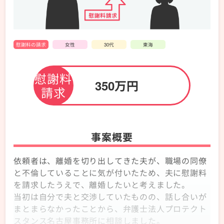
ト
ス
タ
ン
慰謝料の請求
女性
30代
東海
ス
が
解
慰謝料
350万円
決
請求
し
た
事
例
事案概要
(不
倫
依頼者は、離婚を切り出してきた夫が、職場の同僚
し
と不倫していることに気が付いたため、夫に慰謝料
た
を請求したうえで、離婚したいと考えました。
夫
当初は自分で夫と交渉していたものの、話し合いが
か
まとまらなかったことから、弁護士法人プロテクト
ら
スタンス名古屋事務所に相談しました。