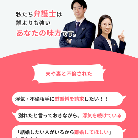
弁護士
私たち
は
誰よりも強い
あなたの味方
です。
夫や妻と不倫された
浮気・不倫相手に
慰謝料を請求
したい！！
別れたと言っておきながら、
浮気を続けている
「結婚したい人がいるから
離婚してほしい
」