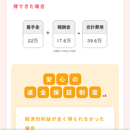
得できた場合
着手金
報酬金
合計費用
＋
=
22万
17.6万
39.6万
※100万×17.6％=17.6万
安
心
の
返
金
保
証
制
度
※4
経済的利益が全く得られなかった
場合