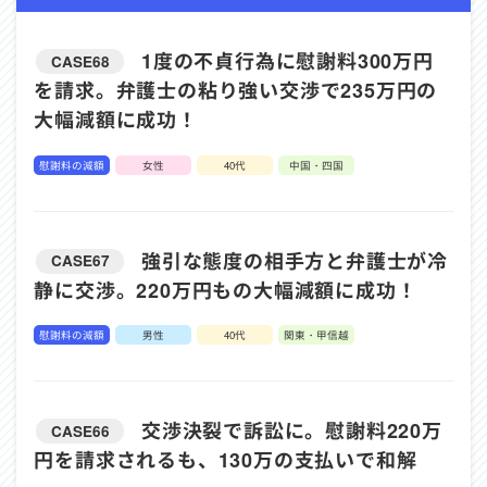
1度の不貞行為に慰謝料300万円
CASE68
を請求。弁護士の粘り強い交渉で235万円の
大幅減額に成功！
慰謝料の減額
女性
40代
中国・四国
強引な態度の相手方と弁護士が冷
CASE67
静に交渉。220万円もの大幅減額に成功！
慰謝料の減額
男性
40代
関東・甲信越
交渉決裂で訴訟に。慰謝料220万
CASE66
円を請求されるも、130万の支払いで和解