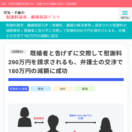
コ
浮気・不倫の慰謝料を請求され、弁護士がその減額に成功した解決事例
ン
弁
メ
テ
護
ニ
ン
士
慰謝料請求・離婚相談TOP
>
慰謝料・離婚の解決事例
>
請求された慰謝料の
ュ
減額事例
>
既婚者と告げずに交際して慰謝料290万円を請求されるも、弁護
ツ
法
士の交渉で180万円の減額に成功
ー
ま
人
を
で
プ
開
既婚者と告げずに交際して慰謝料
ス
CASE51
ロ
閉
キ
テ
290万円を請求されるも、弁護士の交渉で
す
ッ
ク
180万円の減額に成功
る
プ
ト
ス
タ
慰謝料の減額
男性
30代
東海
ン
ス