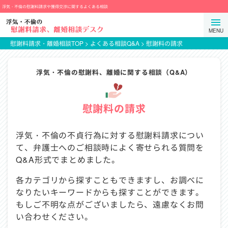
コ
浮気・不倫の慰謝料請求や獲得交渉に関するよくある相談
ン
弁
メ
テ
護
ニ
ン
士
慰謝料請求・離婚相談TOP
>
よくある相談Q&A
>
慰謝料の請求
ュ
ツ
法
ー
ま
人
浮気・不倫の慰謝料、離婚に関する相談（Q&A）
を
で
プ
開
ス
ロ
閉
キ
テ
慰謝料の請求
す
ッ
ク
る
プ
ト
浮気・不倫の不貞行為に対する慰謝料請求につい
ス
て、弁護士へのご相談時によく寄せられる質問を
タ
Q&A形式でまとめました。
ン
ス
各カテゴリから探すこともできますし、お調べに
なりたいキーワードからも探すことができます。
もしご不明な点がございましたら、遠慮なくお問
い合わせください。