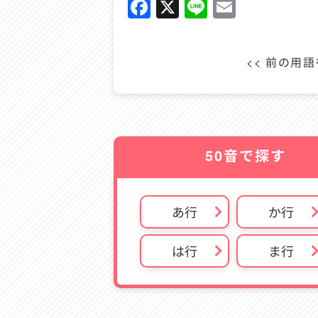
Facebook
X
Line
Email
<< 前の用
50音で探す
あ行
か行
は行
ま行