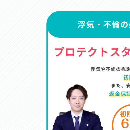
浮気・不倫の
プロテクトス
浮気や不倫の慰
初
また、
返金保