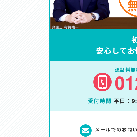
安心してお
通話料無
01
受付時間
平日：9:
メールでのお問