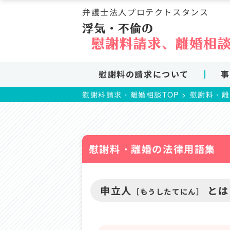
コ
弁護士法人プロテクトスタンス
ン
テ
ン
ツ
ま
慰謝料の請求について
事
で
ス
慰謝料請求・離婚相談TOP
>
慰謝料・離
キ
ッ
プ
慰謝料・離婚の法律用語集
申立人
とは
［もうしたてにん］