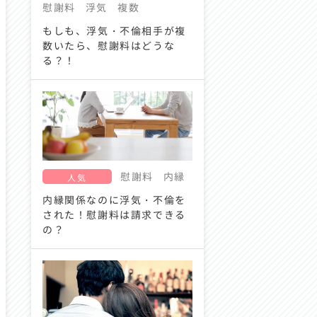
慰謝料
浮気
複数
もしも、浮気・不倫相手が複
数いたら、慰謝料はどうな
る？！
慰謝料
内縁
人気
内縁関係なのに浮気・不倫を
された！慰謝料は請求できる
の？