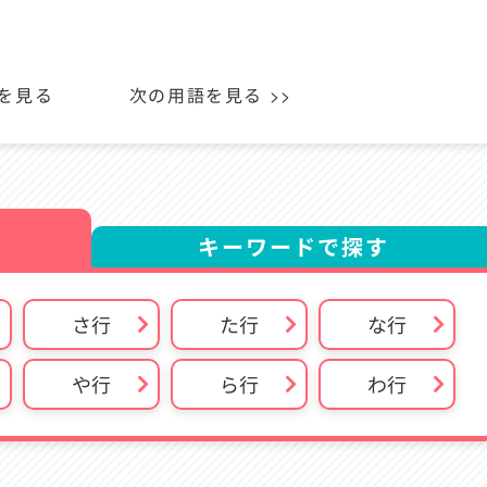
語を見る
次の用語を見る >>
キーワードで探す
さ行
た行
な行
や行
ら行
わ行