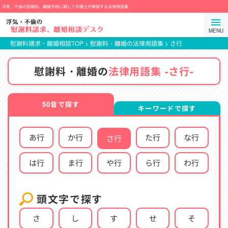
コ
浮気・不倫の慰謝料、離婚手続に関して弁護士が解説する法律用語集
ン
弁
メ
テ
護
ニ
ン
士
慰謝料請求・離婚相談TOP
>
慰謝料・離婚の法律用語集
>
さ行
ュ
ツ
法
ー
ま
人
慰謝料・離婚の
法律用語集 -さ行-
を
で
プ
開
ス
ロ
閉
キ
テ
50音で探す
キーワードで探す
す
ッ
ク
る
プ
ト
あ行
か行
た行
な行
さ行
ス
タ
は行
ま行
や行
ら行
わ行
ン
ス
頭文字で探す
さ
し
す
せ
そ