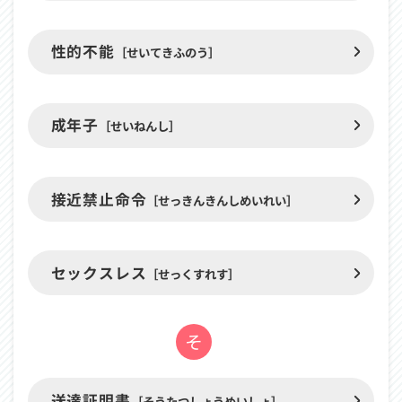
性的不能
［せいてきふのう］
成年子
［せいねんし］
接近禁止命令
［せっきんきんしめいれい］
セックスレス
［せっくすれす］
そ
「そ」
送達証明書
［そうたつしょうめいしょ］