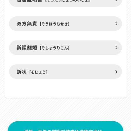
か
ら
始
双方無責
ま
［そうほうむせき］
る
用
語
訴訟離婚
［そしょうりこん］
訴状
［そじょう］