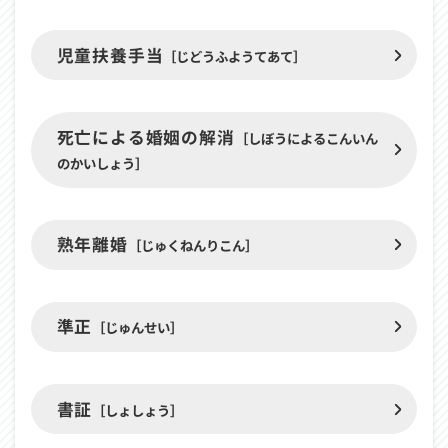
児童扶養手当
［じどうふようてあて］
死亡による婚姻の解消
［しぼうによるこんいん
のかいしょう］
熟年離婚
［じゅくねんりこん］
準正
［じゅんせい］
書証
［しょしょう］