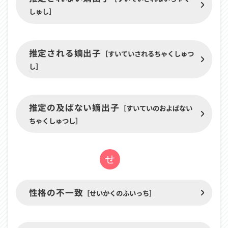
か
しゅし］
ら
始
ま
推定される嫡出子
る
［すいていされるちゃくしゅつ
用
し］
語
推定の及ばない嫡出子
［すいていのおよばない
ちゃくしゅつし］
せ
「せ」
性格の不一致
［せいかくのふいっち］
か
ら
始