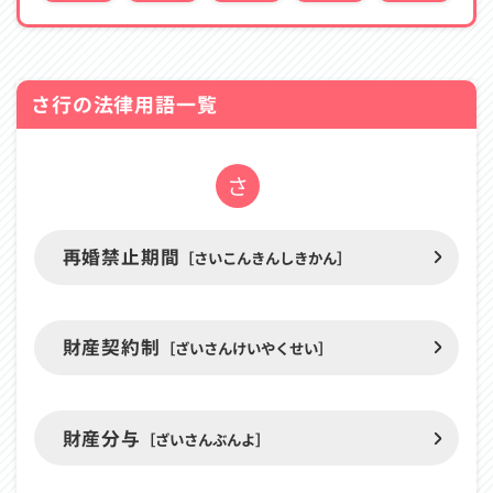
さ行の法律用語一覧
さ
「さ」
再婚禁止期間
［さいこんきんしきかん］
か
ら
始
財産契約制
ま
［ざいさんけいやくせい］
る
用
語
財産分与
［ざいさんぶんよ］