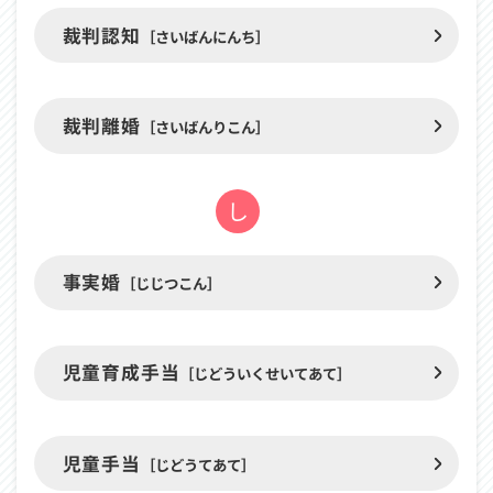
裁判認知
［さいばんにんち］
裁判離婚
［さいばんりこん］
し
「し」
事実婚
［じじつこん］
か
ら
始
児童育成手当
ま
［じどういくせいてあて］
る
用
語
児童手当
［じどうてあて］