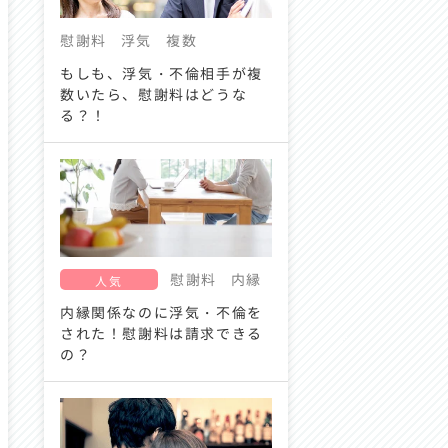
慰謝料
浮気
複数
もしも、浮気・不倫相手が複
数いたら、慰謝料はどうな
る？！
慰謝料
内縁
人気
内縁関係なのに浮気・不倫を
された！慰謝料は請求できる
の？