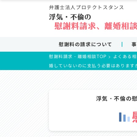
コ
弁護士法人プロテクトスタンス
ン
テ
ン
ツ
ま
慰謝料の請求について
事
で
ス
慰謝料請求・離婚相談TOP
>
よくある相
キ
婚していないのに支払う必要はあります
ッ
プ
浮気・不倫の慰