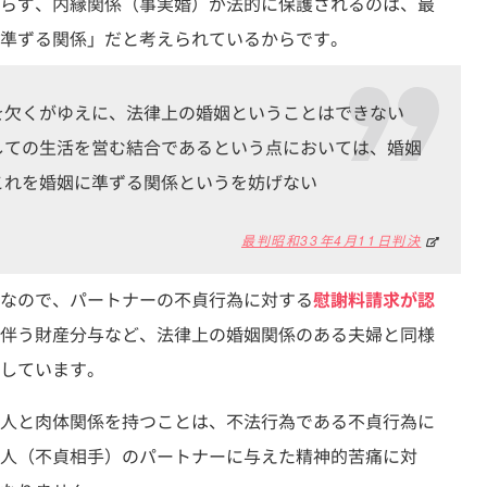
らず、内縁関係（事実婚）が法的に保護されるのは、最
準ずる関係」だと考えられているからです。
を欠くがゆえに、法律上の婚姻ということはできない
しての生活を営む結合であるという点においては、婚姻
これを婚姻に準ずる関係というを妨げない
最判昭和33年4月11日判決
なので、パートナーの不貞行為に対する
慰謝料請求が認
伴う財産分与など、法律上の婚姻関係のある夫婦と同様
しています。
人と肉体関係を持つことは、不法行為である不貞行為に
人（不貞相手）のパートナーに与えた精神的苦痛に対