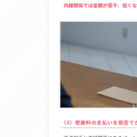
内縁関係では金額が若干、低くな
（3）慰謝料の支払いを拒否で