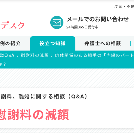
浮気・不
メールでのお問い合わせ
24時間365日受付中
例の紹介
役立つ知識
弁護士への相談
談Q&A
>
慰謝料の減額
>
肉体関係のある相手の「内縁のパー
か？
謝料、離婚に関する相談（Q&A）
慰謝料の減額