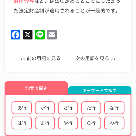
財産分与
など、民法の定めるところにしたがっ
た法定財産制が適用されることが一般的です。
Facebook
X
Line
Email
<< 前の用語を見る
次の用語を見る >>
50音で探す
キーワードで探す
あ行
か行
さ行
た行
な行
は行
ま行
や行
ら行
わ行