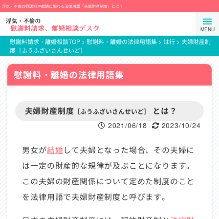
コ
浮気・不倫の慰謝料や離婚に関わる法律用語「夫婦財産制度」とは？
ン
弁
メ
テ
護
ニ
ン
士
慰謝料請求・離婚相談TOP
>
慰謝料・離婚の法律用語集
>
は行
>
夫婦財産制
ュ
度［ふうふざいさんせいど］
ツ
法
ー
ま
人
を
慰謝料・離婚の法律用語集
で
プ
開
ス
ロ
閉
キ
テ
す
夫婦財産制度
とは？
ッ
ク
［ふうふざいさんせいど］
る
プ
ト
2021/06/18
2023/10/24
ス
タ
男女が
結婚
して夫婦となった場合、その夫婦に
ン
は一定の財産的な規律が及ぶことになります。
ス
この夫婦の財産関係について定めた制度のこと
を法律用語で夫婦財産制度と呼びます。