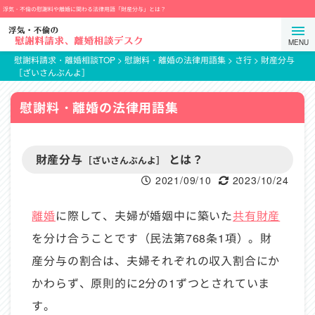
コ
浮気・不倫の慰謝料や離婚に関わる法律用語「財産分与」とは？
ン
弁
メ
テ
護
ニ
ン
士
慰謝料請求・離婚相談TOP
>
慰謝料・離婚の法律用語集
>
さ行
>
財産分与
ュ
［ざいさんぶんよ］
ツ
法
ー
ま
人
を
慰謝料・離婚の法律用語集
で
プ
開
ス
ロ
閉
キ
テ
す
財産分与
とは？
ッ
ク
［ざいさんぶんよ］
る
プ
ト
2021/09/10
2023/10/24
ス
タ
離婚
に際して、夫婦が婚姻中に築いた
共有財産
ン
を分け合うことです（民法第768条1項）。財
ス
産分与の割合は、夫婦それぞれの収入割合にか
かわらず、原則的に2分の1ずつとされていま
す。